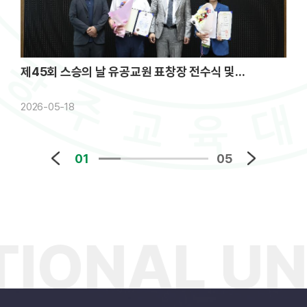
제45회 스승의 날 유공교원 표창장 전수식 및...
2026-05-18
2
01
05
ONAL UNI